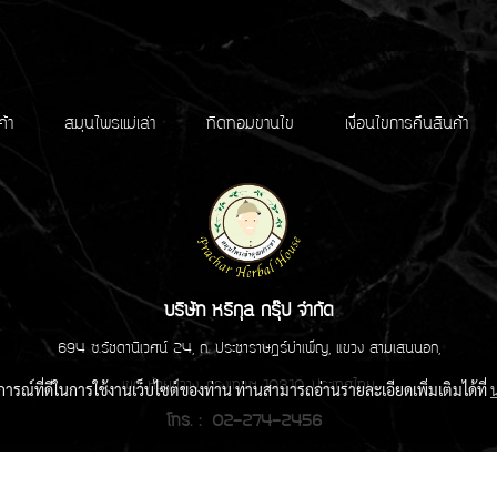
ค้า
สมุนไพรแม่เล่า
ทิดทอมขานไข
เงื่อนไขการคืนสินค้า
บริษัท หริกุล กรุ๊ป จำกัด
694 ซ.รัชดานิเวศน์ 24, ถ. ประชาราษฏร์บำเพ็ญ, แขวง สามเสนนอก,
เขต ห้วยขวาง, กรุงเทพฯ 10310, ประเทศไทย
บการณ์ที่ดีในการใช้งานเว็บไซต์ของท่าน ท่านสามารถอ่านรายละเอียดเพิ่มเติมได้ที่
โทร. : 02-274-2456