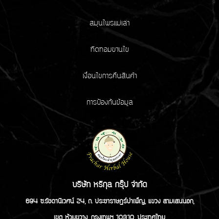
สมุนไพรแม่เล่า
ทิดทอมขานไข
เงื่อนไขการคืนสินค้า
การป้องกันข้อมูล
บริษัท หริกุล กรุ๊ป จำกัด
694 ซ.รัชดานิเวศน์ 24, ถ. ประชาราษฏร์บำเพ็ญ, แขวง สามเสนนอก,
เขต ห้วยขวาง, กรุงเทพฯ 10310, ประเทศไทย