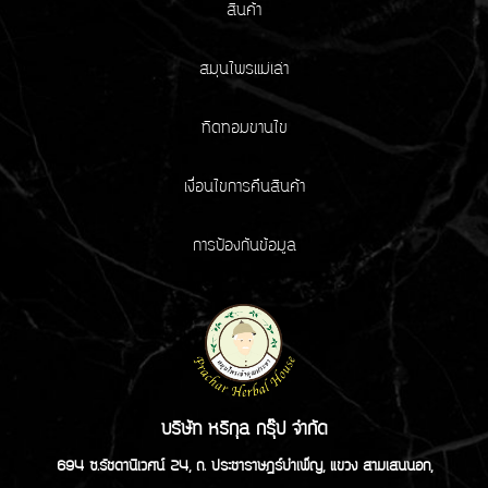
สินค้า
สมุนไพรแม่เล่า
ทิดทอมขานไข
เงื่อนไขการคืนสินค้า
การป้องกันข้อมูล
บริษัท หริกุล กรุ๊ป จำกัด
694 ซ.รัชดานิเวศน์ 24, ถ. ประชาราษฏร์บำเพ็ญ, แขวง สามเสนนอก,