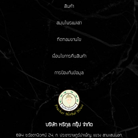
สินค้า
สมุนไพรแม่เล่า
ทิดทอมขานไข
เงื่อนไขการคืนสินค้า
การป้องกันข้อมูล
บริษัท หริกุล กรุ๊ป จำกัด
694 ซ.รัชดานิเวศน์ 24, ถ. ประชาราษฏร์บำเพ็ญ, แขวง สามเสนนอก,