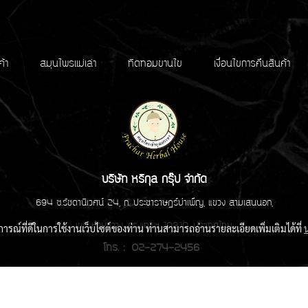
ค้า
สมุนไพรแม่เล่า
ทิดทอมขานไข
เงื่อนไขการคืนสินค้า
บริษัท หริกุล กรุ๊ป จำกัด
694 ซ.รัชดานิเวศน์ 24, ถ. ประชาราษฏร์บำเพ็ญ, แขวง สามเสนนอก,
เขต ห้วยขวาง, กรุงเทพฯ 10310, ประเทศไทย
บการณ์ที่ดีในการใช้งานเว็บไซต์ของท่าน ท่านสามารถอ่านรายละเอียดเพิ่มเติมได้ที่
โทร. : 02-274-2456